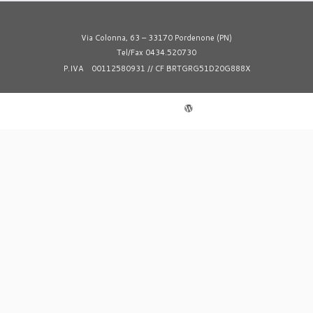
Via Colonna, 63 – 33170 Pordenone (PN)
Tel/Fax 0434.520730
P.IVA 00112580931 // CF BRTGRG51D20G888X
© 2026
Termoidraulica Pordenonese
·
Powered by
·
Designed con il
tema Customiz