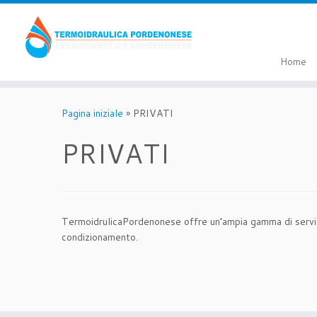
Passa
al
contenuto
Home
Pagina iniziale
»
PRIVATI
PRIVATI
TermoidrulicaPordenonese offre un’ampia gamma di servizi d
condizionamento.